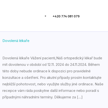
+420 774 081 079
Dovolená lékaře
Dovolená lékaře Vážení pacienti,Náš ortopedický lékař bude
mít dovolenou v období od 12.11. 2024 do 24.11.2024. Během
této doby nebude ordinace k dispozici pro pravidelné
konzultace a ošetření. Pro akutní případy prosím kontaktujte
nejbližší pohotovost, nebo využijte služby jiné ordinace. Naše
recepce vám ráda poskytne další informace nebo poradí s
případnými náhradními termíny. Děkujeme za […]