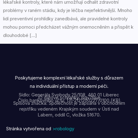
lékařské kontroly, které nám umožňují odhalit zdravotní
problémy v raném stádiu, kdy je léčba nejefektivnější. Mnoho
lidí preventivní prohlídky zanedbává, ale pravidelné kontroly
mohou pomoci předcházet vážným onemocněním a přispět k
dlouhodobé […]
Poskytujeme komplexní lékařské služby s důrazem
na individuální přístup a moderní péči.
Sídlo: Generála Svobody 25/108, 460 01 Liberec
ID datové schránky: 6qv76pe
Číslo bankovního účtu: 131-2121200227/0100 (KB)
Spisová značka: Společnost je zapsána v obchodním
rejstříku vedeném Krajským soudem v Ústí nad
Labem, oddíl C, vložka 51670.
Stránka vytvořena od
>robology