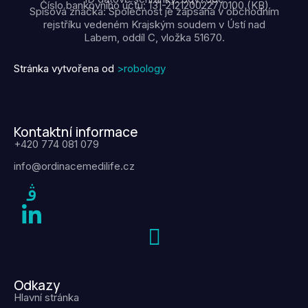
Číslo bankovního účtu: 131-2121200227/0100 (KB)
Spisová značka: Společnost je zapsána v obchodním
rejstříku vedeném Krajským soudem v Ústí nad
Labem, oddíl C, vložka 51670.
Stránka vytvořena od
>robology
Kontaktní informace
+420 774 081 079
info@ordinacemedilife.cz
Odkazy
Hlavní stránka