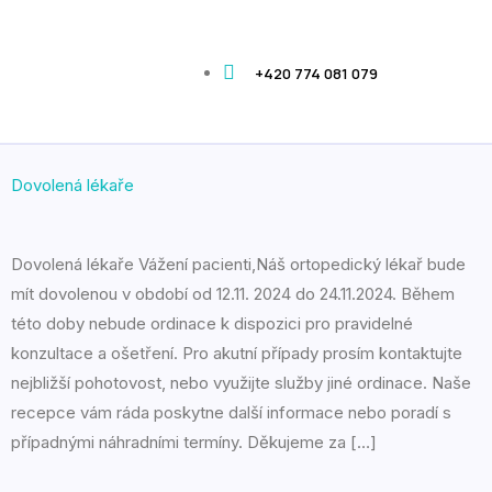
+420 774 081 079
Dovolená lékaře
Dovolená lékaře Vážení pacienti,Náš ortopedický lékař bude
mít dovolenou v období od 12.11. 2024 do 24.11.2024. Během
této doby nebude ordinace k dispozici pro pravidelné
konzultace a ošetření. Pro akutní případy prosím kontaktujte
nejbližší pohotovost, nebo využijte služby jiné ordinace. Naše
recepce vám ráda poskytne další informace nebo poradí s
případnými náhradními termíny. Děkujeme za […]