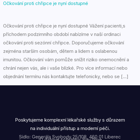
Očkování proti chřipce je nyní dostupné
Očkování proti chřipce je nyní dostupné Vážení pacienti,s
příchodem podzimního období nabízíme v naší ordinaci
očkování proti sezónní chřipce. Doporučujeme očkování
zejména starším osobám, dětem a lidem s oslabenou
imunitou. Očkování vám pomůže snížit riziko onemocnění a
chrání nejen vás, ale i vaše blízké. Pro více informací nebo
objednání termínu nás kontaktujte telefonicky, nebo se […]
Poskytujeme komplexní lékařské služby s důrazem
na individuální přístup a moderní péči.
Sídlo: Generála Svobody 25/108, 460 01 Liberec
ID datové schránky: 6qv76pe